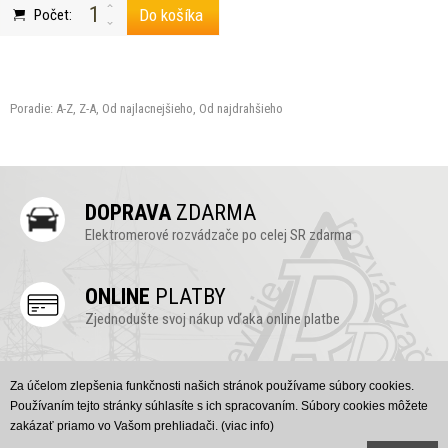
Do košíka
Počet:
Poradie:
A-Z
,
Z-A
,
Od najlacnejšieho
,
Od najdrahšieho
DOPRAVA
ZDARMA
Elektromerové rozvádzače po celej SR zdarma
ONLINE
PLATBY
Zjednodušte svoj nákup vďaka online platbe
ONLINE
PODPORA
Za účelom zlepšenia funkčnosti našich stránok používame súbory cookies.
Vyskúšajte náš chat, radi Vám poradíme (v pravo dole)
Používaním tejto stránky súhlasíte s ich spracovaním. Súbory cookies môžete
zakázať priamo vo Vašom prehliadači.
(viac info)