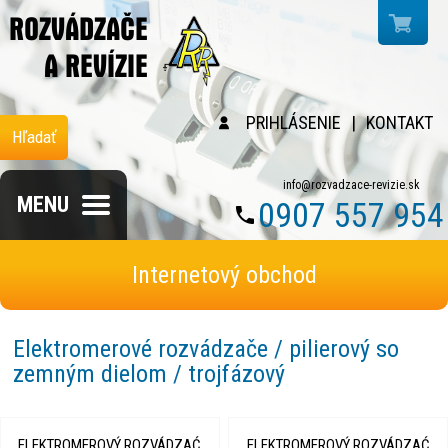
PRIHLÁSENIE
|
KONTAKT
Hľadať
info@rozvadzace-revizie.sk
MENU
0907 557 954
Internetový obchod
Elektromerové rozvádzače / pilierový so
zemným dielom / trojfázový
ELEKTROMEROVÝ ROZVÁDZAĆ
ELEKTROMEROVÝ ROZVÁDZAĆ