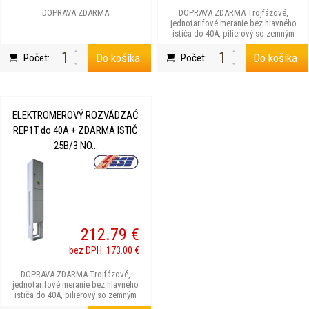
DOPRAVA ZDARMA
DOPRAVA ZDARMA Trojfázové,
jednotarifové meranie bez hlavného
ističa do 40A, pilierový so zemným
dielom,3 moduly káblové...
Do košíka
Do košíka
Počet:
Počet:
ELEKTROMEROVÝ ROZVÁDZAĆ
REP1T do 40A + ZDARMA ISTIČ
25B/3 NO...
212.79 €
bez DPH: 173.00 €
DOPRAVA ZDARMA Trojfázové,
jednotarifové meranie bez hlavného
ističa do 40A, pilierový so zemným
dielom,3 moduly káblové...