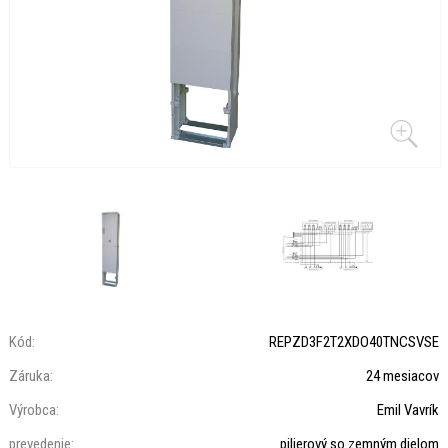
Kód:
REPZD3F2T2XDO40TNCSVSE
Záruka:
24 mesiacov
Výrobca:
Emil Vavrík
prevedenie:
pilierový so zemným dielom