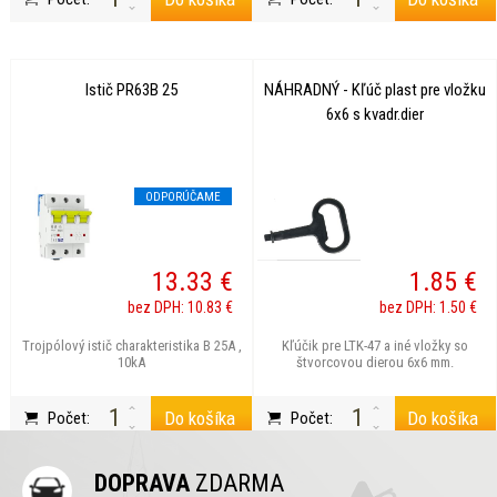
Istič PR63B 25
NÁHRADNÝ - Kľúč plast pre vložku
6x6 s kvadr.dier
ODPORÚČAME
13.33 €
1.85 €
bez DPH: 10.83 €
bez DPH: 1.50 €
Trojpólový istič charakteristika B 25A ,
Kľúčik pre LTK-47 a iné vložky so
10kA
štvorcovou dierou 6x6 mm.
Do košíka
Do košíka
Počet:
Počet:
DOPRAVA
ZDARMA