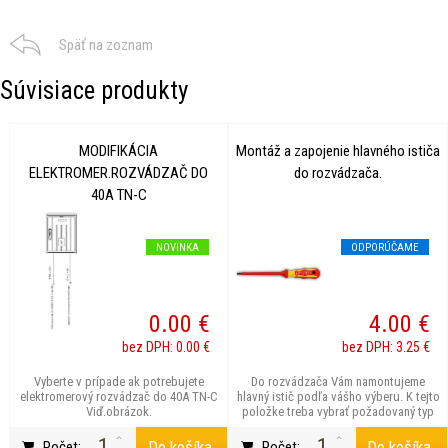
Späť na zoznam
Súvisiace produkty
MODIFIKÁCIA
Montáž a zapojenie hlavného ističa
ELEKTROMER.ROZVÁDZAČ DO
do rozvádzača.
40A TN-C
NOVINKA
ODPORÚČAME
0.00 €
4.00 €
bez DPH: 0.00 €
bez DPH: 3.25 €
Vyberte v prípade ak potrebujete
Do rozvádzača Vám namontujeme
elektromerový rozvádzač do 40A TN-C
hlavný istič podľa vášho výberu. K tejto
Viď.obrázok.
položke treba vybrať požadovaný typ
ističa.
Do košíka
Do košíka
Počet:
Počet: