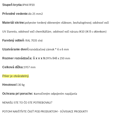
Stupeň krytia:
IP44/IP20
Prívodné vedenie:
do 25 mm
2
Materiál skrine:
polyester tvrdený skleneným vláknom, bezhalogénový, odolnosť voči
UV žiareniu, odolnosť voči chemikáliám, odolnosť voči nárazu IK10 (IK 8 s okienkom)
Farebný odtieň
: RAL 7035 sivý
Uzatváranie dverí:
*
rozvádzačový zámok
6 x 6 mm
Rozmer rozvádzača: š x v x h
:
397
x 848 x 250 mm
Celková dížka:
1957 mm
Pilier je otváratelný
.
Hmotnosť:
30
kg
Ochrana pri poruche: s
amočinným odpojením napájania
NENAŠLI STE TO ČO STE POTREBOVALI?
POTOM NAVŠTÍVTE ČASŤ POD PRODUKTOM - SÚVISIACE PRODUKTY