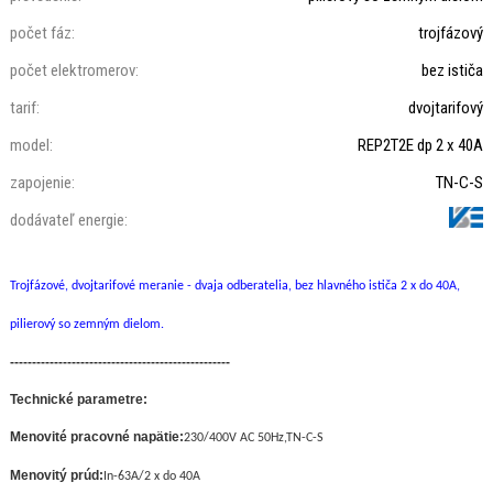
počet fáz:
trojfázový
počet elektromerov:
bez ističa
tarif:
dvojtarifový
model:
REP2T2E dp 2 x 40A
zapojenie:
TN-C-S
dodávateľ energie:
Trojfázové, dvojtarifové meranie - dvaja odberatelia, bez hlavného ističa 2 x do 40A
,
pilierový so zemným dielom.
--------------------------------------------------
Technické parametre:
Menovité pracovné napätie:
230/400V AC 50Hz,TN-C-S
Menovitý prúd:
In-63A/2 x
do 40A