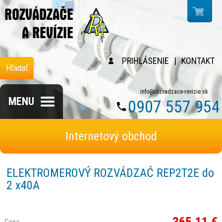
PRIHLÁSENIE
|
KONTAKT
Hľadať
info@rozvadzace-revizie.sk
MENU
0907 557 954
Internetový obchod
ELEKTROMEROVÝ ROZVÁDZAĆ REP2T2E do
2 x40A