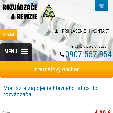
PRIHLÁSENIE
|
KONTAKT
Hľadať
info@rozvadzace-revizie.sk
MENU
0907 557 954
Internetový obchod
Montáž a zapojenie hlavného ističa do
rozvádzača.