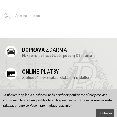
Späť na zoznam
DOPRAVA
ZDARMA
Elektromerové rozvádzače po celej SR zdarma
ONLINE
PLATBY
Zjednodušte svoj nákup vďaka online platbe
ONLINE
PODPORA
Za účelom zlepšenia funkčnosti našich stránok používame súbory cookies.
Vyskúšajte náš chat, radi Vám poradíme (v pravo dole)
Používaním tejto stránky súhlasíte s ich spracovaním. Súbory cookies môžete
zakázať priamo vo Vašom prehliadači.
(viac info)
Created by
yin Solutions
|
www.rozvadzace-revizie.sk
© 2016
Súhlasím