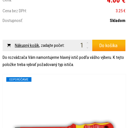
4.00 €
Cena:
Cena bez DPH:
3.25 €
Dostupnosť:
Skladom
Do košíka
Nákupný košík
, zadajte počet:
Do rozvádzača Vám namontujeme hlavný istič podľa vášho výberu. K tejto
položke treba vybrať požadovaný typ ističa.
ODPORÚČAME