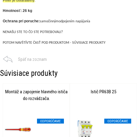
Pilier je otváratelný
.
Hmotnosť: 26 kg
Ochrana pri poruche:
s
amočinným
odpojením napájania
NENAŠLI STE TO ČO STE POTREBOVALI?
POTOM NAVŠTÍVTE ČASŤ POD PRODUKTOM - SÚVISIACE PRODUKTY
Späť na zoznam
Súvisiace produkty
Montáž a zapojenie hlavného ističa
Istič PR63B 25
do rozvádzača.
ODPORÚČAME
ODPORÚČAME