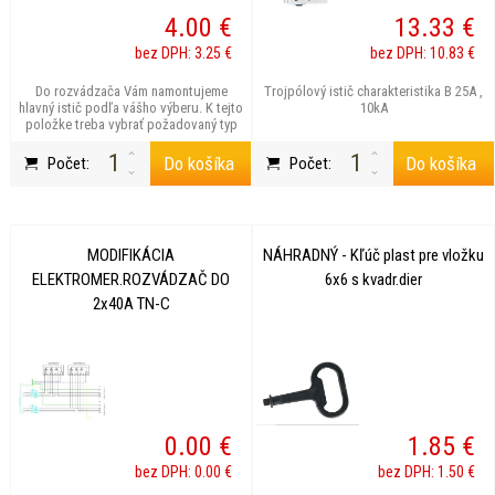
4.00 €
13.33 €
bez DPH: 3.25 €
bez DPH: 10.83 €
Do rozvádzača Vám namontujeme
Trojpólový istič charakteristika B 25A ,
hlavný istič podľa vášho výberu. K tejto
10kA
položke treba vybrať požadovaný typ
ističa.
Do košíka
Do košíka
Počet:
Počet:
MODIFIKÁCIA
NÁHRADNÝ - Kľúč plast pre vložku
ELEKTROMER.ROZVÁDZAČ DO
6x6 s kvadr.dier
2x40A TN-C
0.00 €
1.85 €
bez DPH: 0.00 €
bez DPH: 1.50 €