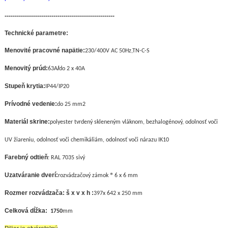
------------------------------------------------------
Technické parametre:
Menovité pracovné napätie:
230/400V AC 50Hz,TN-C-S
Menovitý prúd:
/
63A
do 2 x 40A
Stupeň krytia:
IP44/IP20
Prívodné vedenie:
do 25 mm
2
Materiál skrine:
polyester tvrdený skleneným vláknom, bezhalogénový, odolnosť voči
UV žiareniu, odolnosť voči chemikáliám, odolnosť voči nárazu IK10
Farebný odtieň
: RAL 7035 sivý
Uzatváranie dverí:
*
rozvádzačový zámok
6 x 6 mm
Rozmer rozvádzača: š x v x h :
397
x 642 x 250 mm
Celková dĺžka:
1750
mm