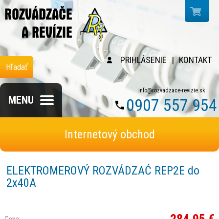
PRIHLÁSENIE
|
KONTAKT
Hľadať
info@rozvadzace-revizie.sk
MENU
0907 557 954
Internetový obchod
ELEKTROMEROVÝ ROZVÁDZAĆ REP2E do
2x40A