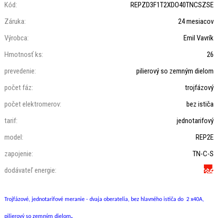
Kód:
REPZD3F1T2XDO40TNCSZSE
Záruka:
24 mesiacov
Výrobca:
Emil Vavrík
Hmotnosť ks:
26
prevedenie:
pilierový so zemným dielom
počet fáz:
trojfázový
počet elektromerov:
bez ističa
tarif:
jednotarifový
model:
REP2E
zapojenie:
TN-C-S
dodávateľ energie:
Trojfázové, jednotarifové meranie - dvaja oberatelia, bez hlavného ističa do 2 x40A,
.
pilierový so zemným dielom