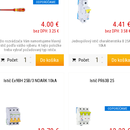
ODPORÚČAME
4.00 €
4.41 
bez DPH: 3.25 €
bez DPH: 3.58 
Do rozvádzača Vám namontujeme hlavný
Jednopólový istič charakteristika B 25A
istič podľa vášho výberu. K tejto položke
10kA
treba vybrať požadovaný typ ističa.
Do košíka
Do košík
Počet:
Počet:
Istič Ex9BH 25B/3 NOARK 10kA
Istič PR63B 25
ODPORÚČAME