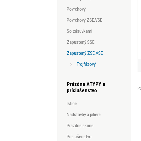
povrchový
povrchový ZSE,VSE
so zásuvkami
zapustený SSE
zapustený ZSE,VSE
trojfázový
Prázdne ATYPY a
Po
príslušenstvo
ističe
nadstavby a piliere
prázdne skrine
príslušenstvo