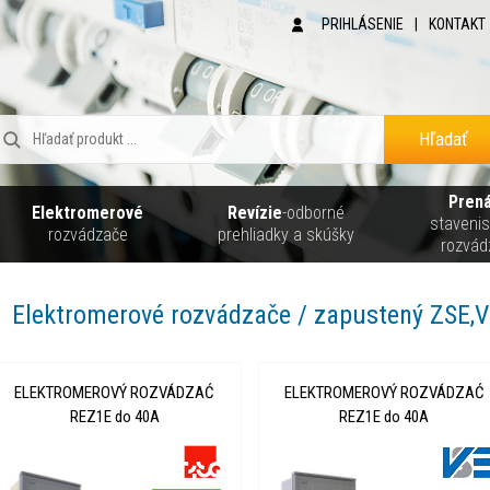
PRIHLÁSENIE
|
KONTAKT
Hľadať
Pren
Elektromerové
Revízie
-odborné
staveni
rozvádzače
prehliadky a skúšky
rozvád
Elektromerové rozvádzače / zapustený ZSE,VS
ELEKTROMEROVÝ ROZVÁDZAĆ
ELEKTROMEROVÝ ROZVÁDZAĆ
REZ1E do 40A
REZ1E do 40A