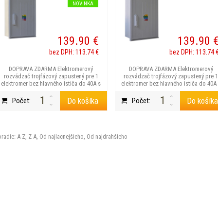
NOVINKA
139.90 €
139.90 
bez DPH: 113.74 €
bez DPH: 113.74 
DOPRAVA ZDARMA Elektromerový
DOPRAVA ZDARMA Elektromerový
rozvádzač trojfázový zapustený pre 1
rozvádzač trojfázový zapustený pre 
elektromer bez hlavného ističa do 40A s
elektromer bez hlavného ističa do 40A
možnosťou blok...
možnosťou blok...
Do košíka
Do košík
Počet:
Počet:
radie:
A-Z
,
Z-A
,
Od najlacnejšieho
,
Od najdrahšieho