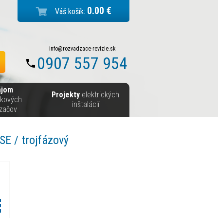
0.00 €
Váš košík:
info@rozvadzace-revizie.sk
0907 557 954
ájom
Projekty
elektrických
skových
inštalácií
začov
E / trojfázový