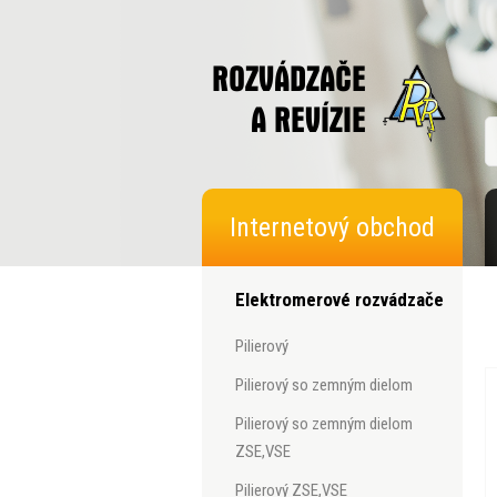
Internetový obchod
Elektromerové rozvádzače
pilierový
pilierový so zemným dielom
pilierový so zemným dielom
ZSE,VSE
pilierový ZSE,VSE