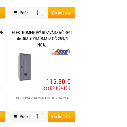
a
Do košíka
Počet:
2E
ELEKTROMEROVÝ ROZVÁDZAĆ RE1T
do 40A + ZDARMA ISTIČ 25B/3
NOA...
€
115.80 €
€
bez DPH: 94.15 €
DOPRAVA ZDARMA + ISTIČ ZDARMA
a
Do košíka
Počet: