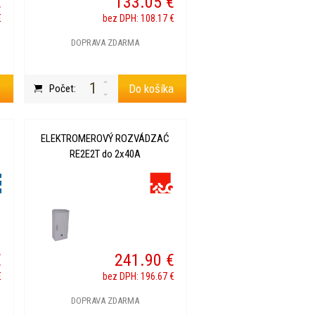
€
133.05 €
€
bez DPH: 108.17 €
DOPRAVA ZDARMA
a
Do košíka
Počet:
ELEKTROMEROVÝ ROZVÁDZAĆ
RE2E2T do 2x40A
€
241.90 €
€
bez DPH: 196.67 €
DOPRAVA ZDARMA