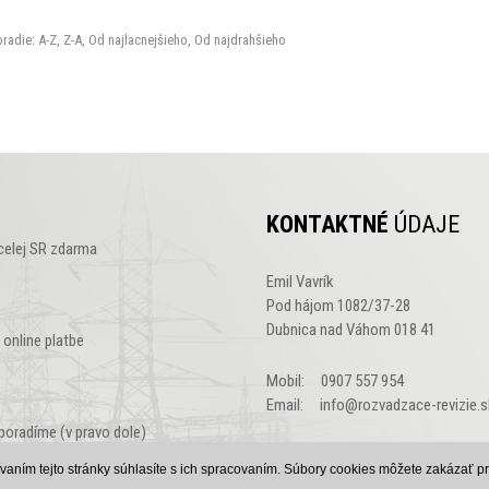
radie:
A-Z
,
Z-A
,
Od najlacnejšieho
,
Od najdrahšieho
KONTAKTNÉ
ÚDAJE
celej SR zdarma
Emil Vavrík
Pod hájom 1082/37-28
Dubnica nad Váhom 018 41
online platbe
Mobil: 0907 557 954
Email: info@rozvadzace-revizie.s
poradíme (v pravo dole)
Created 
vaním tejto stránky súhlasíte s ich spracovaním. Súbory cookies môžete zakázať 