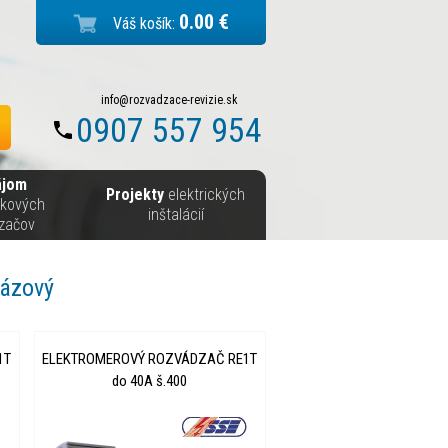
0.00 €
Váš košík:
info@rozvadzace-revizie.sk
0907 557 954
ájom
Projekty
elektrických
skových
inštalácií
začov
fázový
1T
ELEKTROMEROVÝ ROZVÁDZAČ RE1T
do 40A š.400