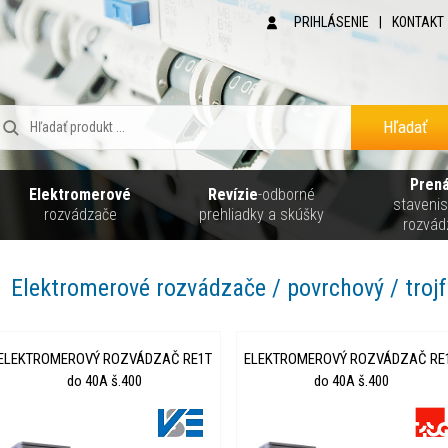
PRIHLÁSENIE
|
KONTAKT
Hľadať
Pren
Elektromerové
Revízie
-odborné
staveni
rozvádzače
prehliadky a skúšky
rozvád
Elektromerové rozvádzače / povrchový / troj
ELEKTROMEROVÝ ROZVÁDZAČ RE1T
ELEKTROMEROVÝ ROZVÁDZAČ RE
do 40A š.400
do 40A š.400