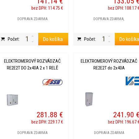
141.14 €
133.05 
bez DPH: 114.75 €
bez DPH: 108.17 
DOPRAVA ZDARMA
DOPRAVA ZDARMA,
Do košíka
Do košík
Počet:
Počet:
ELEKTROMEROVÝ ROZVÁDZAĆ
ELEKTROMEROVÝ ROZVÁDZAĆ
RE2E2T DO 2x40A 2 x 1 RELĚ
RE2E2T do 2x40A
281.88 €
241.90 
bez DPH: 229.17 €
bez DPH: 196.67 
DOPRAVA ZDARMA
DOPRAVA ZDARMA