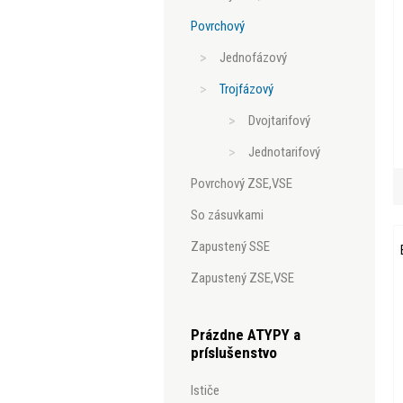
povrchový
jednofázový
trojfázový
dvojtarifový
jednotarifový
povrchový ZSE,VSE
so zásuvkami
zapustený SSE
zapustený ZSE,VSE
Prázdne ATYPY a
príslušenstvo
ističe