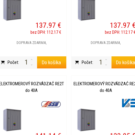
137.97 €
137.97 
bez DPH: 112.17 €
bez DPH: 112.17 
DOPRAVA ZDARMA,
DOPRAVA ZDARMA,
Do košíka
Do košík
Počet:
Počet:
ELEKTROMEROVÝ ROZVÁDZAĆ RE2T
ELEKTROMEROVÝ ROZVÁDZAĆ RE
do 40A
do 40A