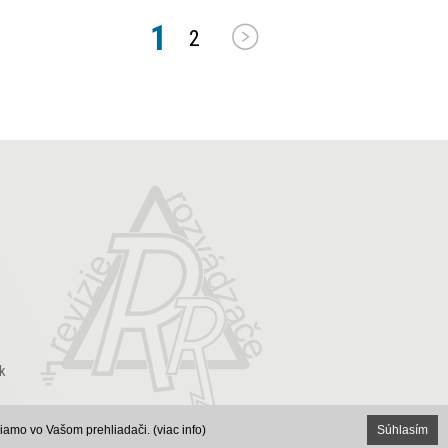
1
2
k
by
yin Solutions
|
www.rozvadzace-revizie.sk
© 2016
priamo vo Vašom prehliadači.
(viac info)
Súhlasím