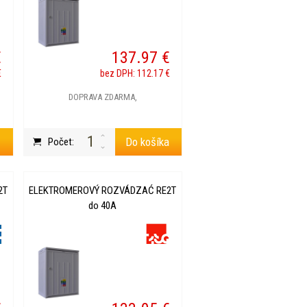
€
137.97 €
€
bez DPH: 112.17 €
DOPRAVA ZDARMA,
a
Do košíka
Počet:
2T
ELEKTROMEROVÝ ROZVÁDZAĆ RE2T
do 40A