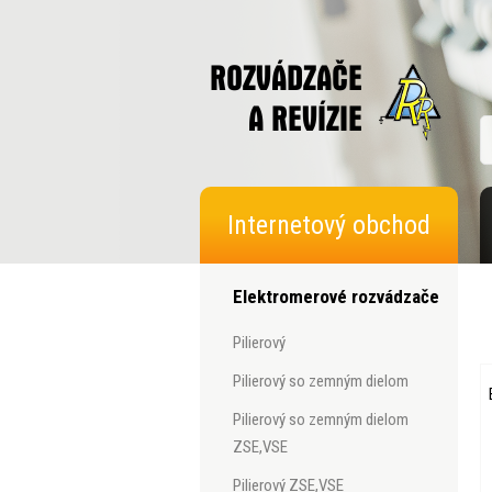
Internetový obchod
Elektromerové rozvádzače
pilierový
pilierový so zemným dielom
pilierový so zemným dielom
ZSE,VSE
pilierový ZSE,VSE