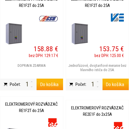
RE1F2T do 25A
RE1F2T do 25A
158.88 €
153.75 €
bez DPH: 129.17 €
bez DPH: 125.00 €
DOPRAVA ZDARMA
Jednofázové, dvojtarifové meranie bez
hlavného ističa do 25A.
Do košíka
Do košíka
Počet:
Počet:
ELEKTROMEROVÝ ROZVÁDZAČ
ELEKTROMEROVÝ ROZVÁDZAČ
RE1F2T do 25A
RE2E1F do 2x25A