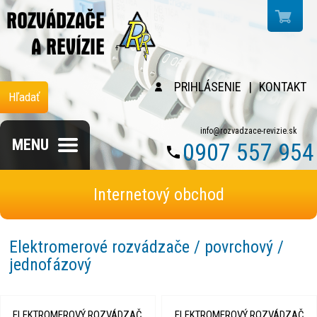
PRIHLÁSENIE
|
KONTAKT
Hľadať
info@rozvadzace-revizie.sk
MENU
0907 557 954
Internetový obchod
Elektromerové rozvádzače / povrchový /
jednofázový
ELEKTROMEROVÝ ROZVÁDZAČ
ELEKTROMEROVÝ ROZVÁDZAČ