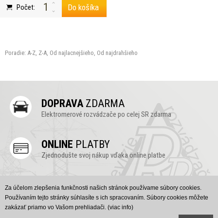
Do košíka
Počet:
Poradie:
A-Z
,
Z-A
,
Od najlacnejšieho
,
Od najdrahšieho
DOPRAVA
ZDARMA
Elektromerové rozvádzače po celej SR zdarma
ONLINE
PLATBY
Zjednodušte svoj nákup vďaka online platbe
ONLINE
PODPORA
Za účelom zlepšenia funkčnosti našich stránok používame súbory cookies.
Vyskúšajte náš chat, radi Vám poradíme (v pravo dole)
Používaním tejto stránky súhlasíte s ich spracovaním. Súbory cookies môžete
zakázať priamo vo Vašom prehliadači.
(viac info)