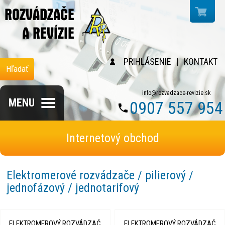
PRIHLÁSENIE
|
KONTAKT
Hľadať
info@rozvadzace-revizie.sk
MENU
0907 557 954
Internetový obchod
Elektromerové rozvádzače / pilierový /
jednofázový / jednotarifový
ELEKTROMEROVÝ ROZVÁDZAĆ
ELEKTROMEROVÝ ROZVÁDZAĆ