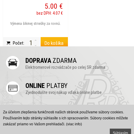
5.00 €
bez DPH: 4.07 €
Výmena šikmej striešky za rovnú.
Do košíka
Počet:
DOPRAVA
ZDARMA
Elektromerové rozvádzače po celej SR zdarma
ONLINE
PLATBY
Zjednodušte svoj nákup vďaka online platbe
ONLINE
PODPORA
Za účelom zlepšenia funkčnosti našich stránok používame súbory cookies.
Vyskúšajte náš chat, radi Vám poradíme (v pravo dole)
Používaním tejto stránky súhlasíte s ich spracovaním. Súbory cookies môžete
zakázať priamo vo Vašom prehliadači.
(viac info)
Created by
yin Solutions
|
www.rozvadzace-revizie.sk
© 2016
Súhlasím