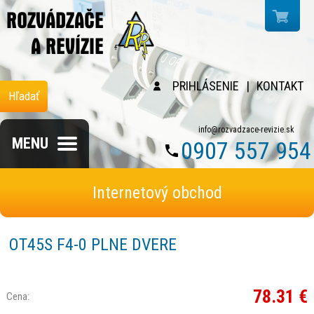
PRIHLÁSENIE
|
KONTAKT
Hľadať
info@rozvadzace-revizie.sk
MENU
0907 557 954
Internetový obchod
OT45S F4-0 PLNE DVERE
78.31 €
Cena: