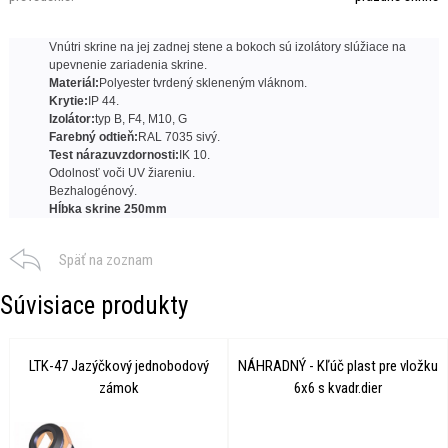
Vnútri skrine na jej zadnej stene a bokoch sú izolátory slúžiace na
upevnenie zariadenia skrine.
Materiál:
Polyester tvrdený skleneným vláknom.
Krytie:
IP 44.
Izolátor:
typ B, F4, M10, G
Farebný odtieň:
RAL 7035 sivý.
Test nárazuvzdornosti:
IK 10.
Odolnosť voči UV žiareniu.
Bezhalogénový.
Hĺbka skrine 250mm
Späť na zoznam
Súvisiace produkty
LTK-47 Jazýčkový jednobodový
NÁHRADNÝ - Kľúč plast pre vložku
zámok
6x6 s kvadr.dier