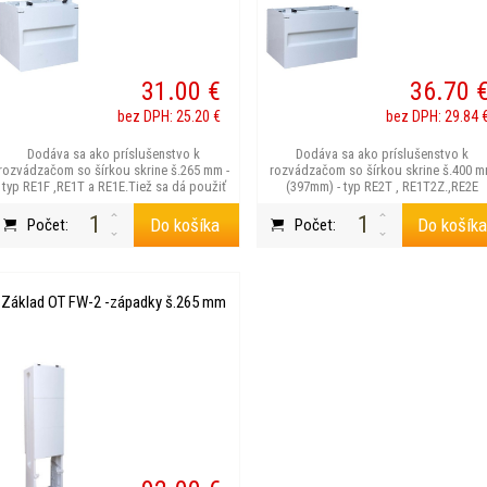
31.00 €
36.70 
bez DPH: 25.20 €
bez DPH: 29.84 
Dodáva sa ako príslušenstvo k
Dodáva sa ako príslušenstvo k
rozvádzačom so šírkou skrine š.265 mm -
rozvádzačom so šírkou skrine š.400 
typ RE1F ,RE1T a RE1E.Tiež sa dá použiť
(397mm) - typ RE2T , RE1T2Z.,RE2E
na nadsta...
Do košíka
Do košík
Počet:
Počet:
Základ OT FW-2 -západky š.265 mm