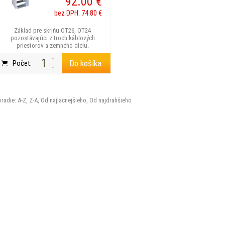
92.00 €
bez DPH: 74.80 €
Základ pre skriňu OT26, OT24
pozostávajúci z troch káblových
priestorov a zemného dielu.
Do košíka
Počet:
radie:
A-Z
,
Z-A
,
Od najlacnejšieho
,
Od najdrahšieho