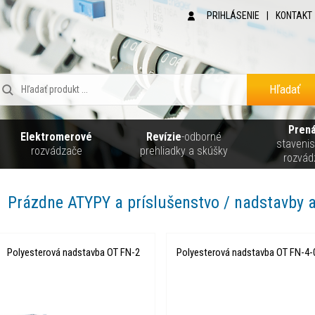
PRIHLÁSENIE
|
KONTAKT
Hľadať
Pren
Elektromerové
Revízie
-odborné
staveni
rozvádzače
prehliadky a skúšky
rozvád
Prázdne ATYPY a príslušenstvo / nadstavby a 
Polyesterová nadstavba OT FN-2
Polyesterová nadstavba OT FN-4-