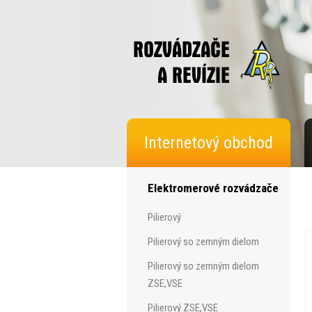
Internetový obchod
Elektromerové rozvádzače
pilierový
pilierový so zemným dielom
pilierový so zemným dielom
ZSE,VSE
pilierový ZSE,VSE