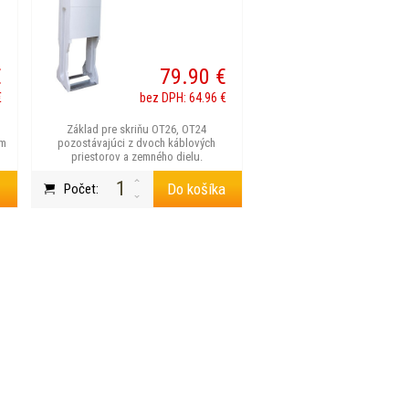
€
79.90 €
€
bez DPH: 64.96 €
Základ pre skriňu OT26, OT24
mm
pozostávajúci z dvoch káblových
priestorov a zemného dielu.
a
Do košíka
Počet: