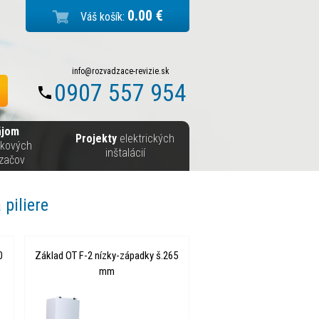
0.00 €
Váš košík:
info@rozvadzace-revizie.sk
0907 557 954
ájom
Projekty
elektrických
skových
inštalácií
začov
piliere
0
Základ OT F-2 nízky-západky š.265
mm