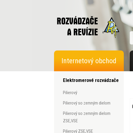
Internetový obchod
Elektromerové rozvádzače
pilierový
pilierový so zemným dielom
pilierový so zemným dielom
ZSE,VSE
pilierový ZSE,VSE