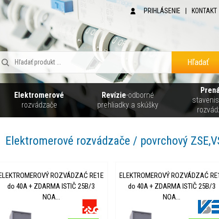
PRIHLÁSENIE
|
KONTAKT
Hľadať
Pren
Elektromerové
Revízie
-odborné
staveni
rozvádzače
prehliadky a skúšky
rozvád
Elektromerové rozvádzače / povrchový ZSE,V
ELEKTROMEROVÝ ROZVÁDZAĆ RE1E
ELEKTROMEROVÝ ROZVÁDZAĆ RE
do 40A + ZDARMA ISTIČ 25B/3
do 40A + ZDARMA ISTIČ 25B/3
NOA...
NOA...