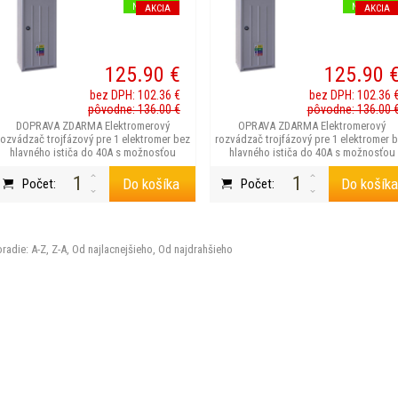
NOVINKA
NOVINKA
AKCIA
AKCIA
125.90 €
125.90 
bez DPH: 102.36 €
bez DPH: 102.36 
pôvodne: 136.00 €
pôvodne: 136.00 
DOPRAVA ZDARMA Elektromerový
OPRAVA ZDARMA Elektromerový
rozvádzač trojfázový pre 1 elektromer bez
rozvádzač trojfázový pre 1 elektromer 
hlavného ističa do 40A s možnosťou
hlavného ističa do 40A s možnosťou
blokovania sp...
blokovania spot...
Do košíka
Do košík
Počet:
Počet:
radie:
A-Z
,
Z-A
,
Od najlacnejšieho
,
Od najdrahšieho