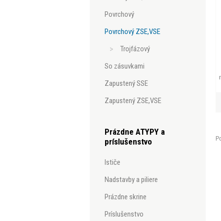
povrchový
povrchový ZSE,VSE
trojfázový
so zásuvkami
zapustený SSE
zapustený ZSE,VSE
Prázdne ATYPY a
Po
príslušenstvo
ističe
nadstavby a piliere
prázdne skrine
príslušenstvo