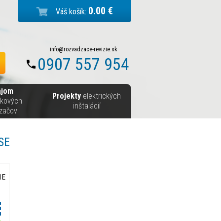
0.00 €
Váš košík:
info@rozvadzace-revizie.sk
0907 557 954
ájom
Projekty
elektrických
skových
inštalácií
začov
SE
1E