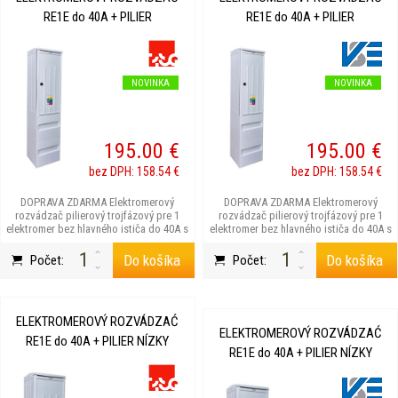
RE1E do 40A + PILIER
RE1E do 40A + PILIER
NOVINKA
NOVINKA
195.00 €
195.00 €
bez DPH: 158.54 €
bez DPH: 158.54 €
DOPRAVA ZDARMA Elektromerový
DOPRAVA ZDARMA Elektromerový
rozvádzač pilierový trojfázový pre 1
rozvádzač pilierový trojfázový pre 1
elektromer bez hlavného ističa do 40A s
elektromer bez hlavného ističa do 40A s
možnosťou blok...
možnosťou blok...
Do košíka
Do košíka
Počet:
Počet:
ELEKTROMEROVÝ ROZVÁDZAĆ
ELEKTROMEROVÝ ROZVÁDZAĆ
RE1E do 40A + PILIER NÍZKY
RE1E do 40A + PILIER NÍZKY