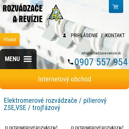
PRIHLÁSENIE
|
KONTAKT
Hľadať
info@rozvadzace-revizie.sk
MENU
0907 557 954
Internetový obchod
Elektromerové rozvádzače / pilierový
ZSE,VSE / trojfázový
ELEKTROMEROVÝ ROZVÁDZAĆ
ELEKTROMEROVÝ ROZVÁDZAĆ