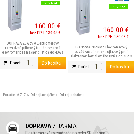
NOVINKA
NOVINKA
160.00 €
160.00 €
bez DPH: 130.08 €
bez DPH: 130.08 €
DOPRAVA ZDARMA Elektromerový
DOPRAVA ZDARMA Elektromerový
rozvádzač pilierový trojfázový pre 1
rozvádzač pilierový trojfázový pre 1
elektromer bez hlavného ističa do 40A s
elektromer bez hlavného ističa do 40A s
možnosťou blo...
možnosťou blok...
Do košíka
Počet:
Do košíka
Počet:
Poradie:
A-Z
,
Z-A
,
Od najlacnejšieho
,
Od najdrahšieho
DOPRAVA
ZDARMA
Elektromerové rozvádzače po celej SR zdarma